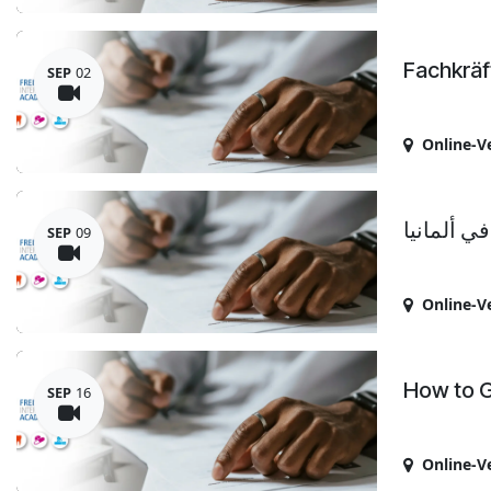
Fachkräf
SEP
02
Online-V
ي ألمانيا
SEP
09
Online-V
How to G
SEP
16
Online-V