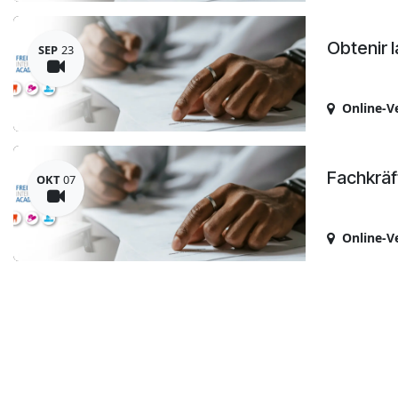
Obtenir 
SEP
23
Online-V
Fachkräf
OKT
07
Online-V